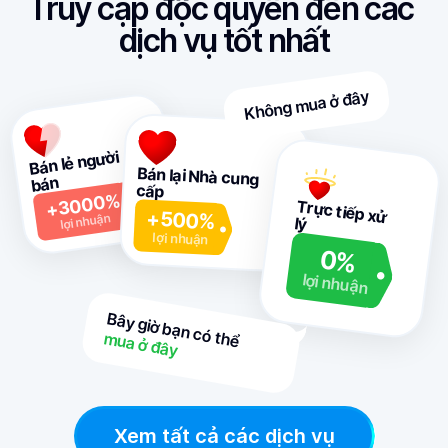
Truy cập độc quyền đến các 
dịch vụ tốt nhất
Không mua ở đây
Bán lẻ người 
Bán lại Nhà cung 
bán
cấp
+3000%
+500%
Trực tiếp xử 
lợi nhuận
lý
lợi nhuận
0%
lợi nhuận
mua ở đây
Bây giờ bạn có thể

Xem tất cả các dịch vụ