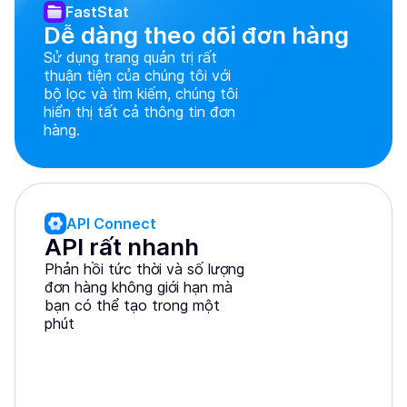
FastStat
Dễ dàng theo dõi đơn hàng
Sử dụng trang quản trị rất
thuận tiện của chúng tôi với
bộ lọc và tìm kiếm, chúng tôi
hiển thị tất cả thông tin đơn
hàng.
API Connect
API rất nhanh
Phản hồi tức thời và số lượng
đơn hàng không giới hạn mà
bạn có thể tạo trong một
phút