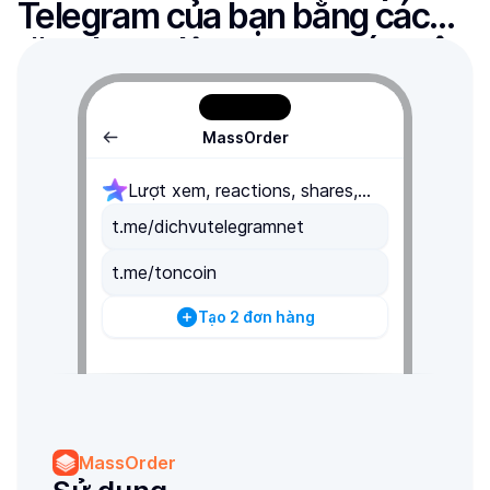
Telegram của bạn bằng cách 
tăng hoạt động tương tác, xây 
dựng hình ảnh đẹp
MassOrder
Lượt xem, reactions, shares,
comments,...
t.me/dichvutelegramnet
t.me/toncoin
Tạo 2 đơn hàng
MassOrder