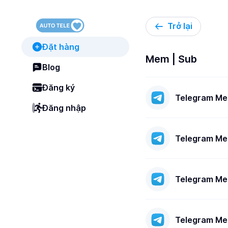
Trở lại
Đặt hàng
Mem | Sub
Blog
Đăng ký
Telegram Mem
Đăng nhập
Telegram Mem
Telegram Mem
Telegram Mem