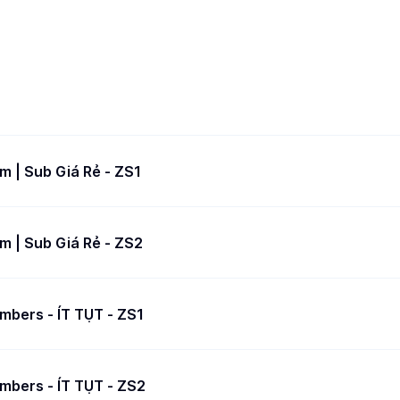
 | Sub Giá Rẻ - ZS1
 | Sub Giá Rẻ - ZS2
bers - ÍT TỤT - ZS1
bers - ÍT TỤT - ZS2