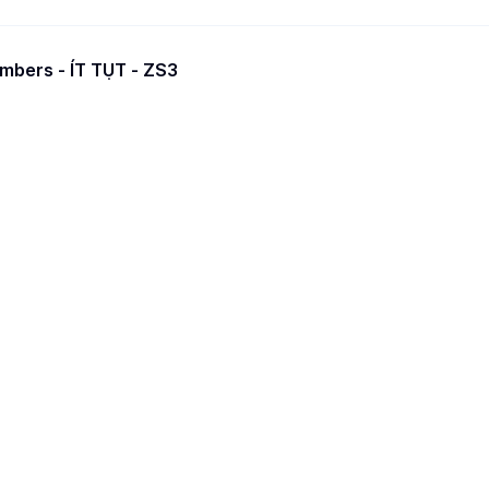
bers - ÍT TỤT - ZS3