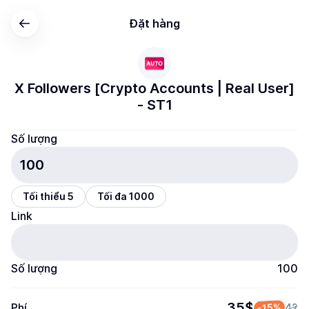
Đặt hàng
X Followers [Crypto Accounts | Real User]
- ST1
Số lượng
Tối thiểu 5
Tối đa 1000
Link
Số lượng
100
35$
Phí
-15%
42