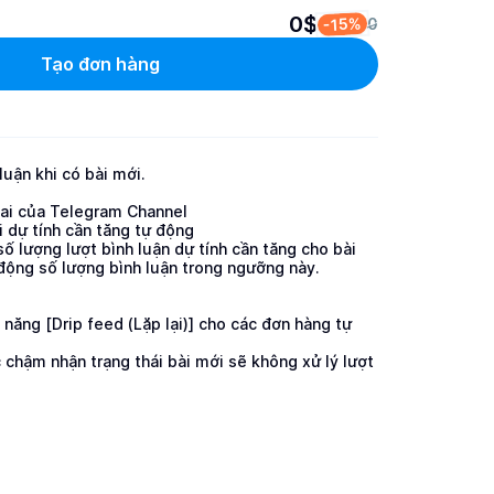
0$
-15%
0
Tạo đơn hàng
uận khi có bài mới.

hai của Telegram Channel

 dự tính cần tăng tự động

ố lượng lượt bình luận dự tính cần tăng cho bài 
động số lượng bình luận trong ngưỡng này.

ăng [Drip feed (Lặp lại)] cho các đơn hàng tự 
 chậm nhận trạng thái bài mới sẽ không xử lý lượt 