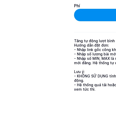
Phí
Tăng tự động lượt bình l
Hướng dẫn đặt đơn:

- Nhập link gốc công k
- Nhập số lượng bài mới
- Nhập số MIN, MAX là s
mới đăng. Hệ thống tự 
Lưu ý: 

- KHÔNG SỬ DỤNG tính n
động.

- Hệ thống quá tải hoặc
xem tức thì.