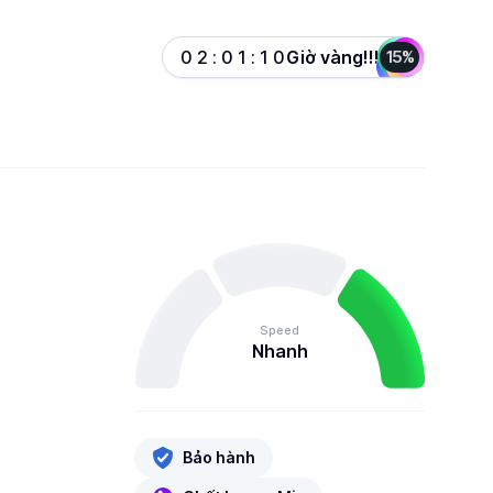
Giờ vàng!!!
0
2
:
0
1
:
1
0
15%
Speed
Nhanh
Bảo hành